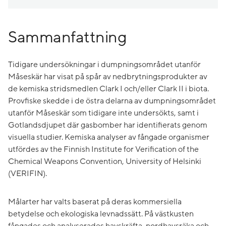
Sammanfattning
Tidigare undersökningar i dumpningsområdet utanför
Måseskär har visat på spår av nedbrytningsprodukter av
de kemiska stridsmedlen Clark I och/eller Clark II i biota.
Provfiske skedde i de östra delarna av dumpningsområdet
utanför Måseskär som tidigare inte undersökts, samt i
Gotlandsdjupet där gasbomber har identifierats genom
visuella studier. Kemiska analyser av fångade organismer
utfördes av the Finnish Institute for Verification of the
Chemical Weapons Convention, University of Helsinki
(VERIFIN).
Målarter har valts baserat på deras kommersiella
betydelse och ekologiska levnadssätt. På västkusten
fångades och analyserades havskräfta, nordhavsräka och