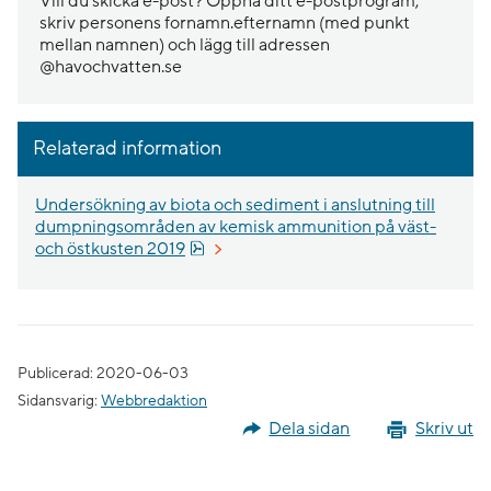
Vill du skicka e-post? Öppna ditt e-postprogram,
skriv personens fornamn.efternamn (med punkt
mellan namnen) och lägg till adressen
@havochvatten.se
Relaterad information
Undersökning av biota och sediment i anslutning till
dumpningsområden av kemisk ammunition på väst-
Pdf, 2.1 MB.
och östkusten 2019
Publicerad: 2020-06-03
Sidansvarig:
Webbredaktion
Dela sidan
Skriv ut