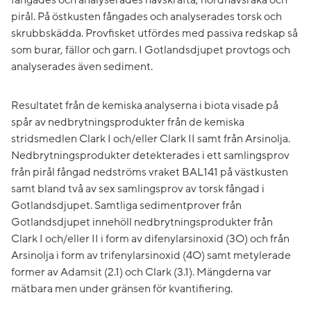
pirål. På östkusten fångades och analyserades torsk och
skrubbskädda. Provfisket utfördes med passiva redskap så
som burar, fällor och garn. I Gotlandsdjupet provtogs och
analyserades även sediment.
Resultatet från de kemiska analyserna i biota visade på
spår av nedbrytningsprodukter från de kemiska
stridsmedlen Clark I och/eller Clark II samt från Arsinolja.
Nedbrytningsprodukter detekterades i ett samlingsprov
från pirål fångad nedströms vraket BAL141 på västkusten
samt bland två av sex samlingsprov av torsk fångad i
Gotlandsdjupet. Samtliga sedimentprover från
Gotlandsdjupet innehöll nedbrytningsprodukter från
Clark I och/eller II i form av difenylarsinoxid (3O) och från
Arsinolja i form av trifenylarsinoxid (4O) samt metylerade
former av Adamsit (2.1) och Clark (3.1). Mängderna var
mätbara men under gränsen för kvantifiering.