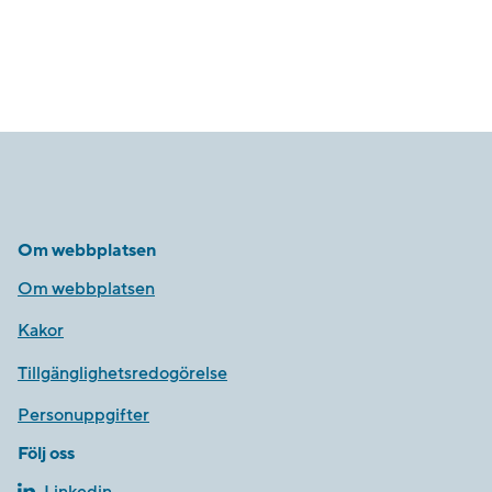
Om webbplatsen
Om webbplatsen
Kakor
Tillgänglighetsredogörelse
Personuppgifter
Följ oss