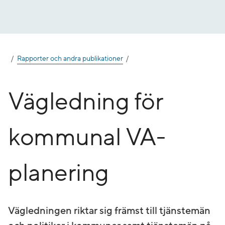
Gå
till
innehåll
Rapporter och andra publikationer
Vägledning för
kommunal VA-
planering
Vägledningen riktar sig främst till tjänstemän