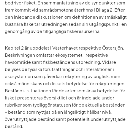
bedriver fisket. En sammanfattning av de synpunkter som
framkommit vid samrådsmötena återfinns i Bilaga 2. Efter
den inledande diskussionen om definitionen av småskaligt
kustnära fiske tar utredningen sedan sin utgångspunkt i en
genomgång av de tillgängliga fiskeresurserna.
Kapitel 2 är uppdelat i Västerhavet respektive Östersjön.
Beskrivningen omfattar ekosystemet i respektive
havsområde samt fiskbeståndens utbredning. Vidare
belyses de fysiska förutsättningar och interaktioner i
ekosystemen som påverkar rekrytering av ungfisk, men
också människans och fiskets betydelse för rekryteringen.
Bestånds- situationen för de arter som är av betydelse för
fisket presenteras översiktligt och är indelade under
rubriker som tydliggör statusen för de aktuella bestånden
– bestånd som nyttjas på en långsiktigt hållbar nivå,
överutnyttjade bestånd samt potentiellt underutnyttjade
bestånd.