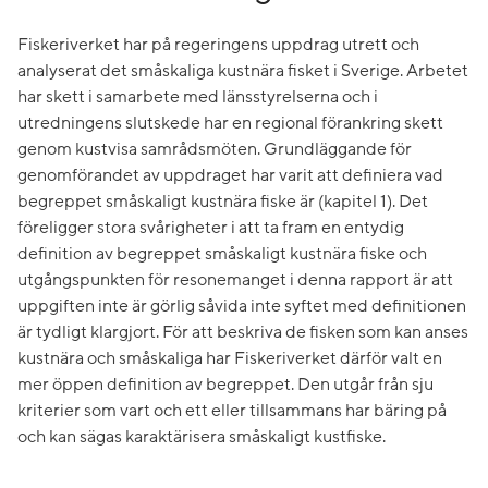
Fiskeriverket har på regeringens uppdrag utrett och
analyserat det småskaliga kustnära fisket i Sverige. Arbetet
har skett i samarbete med länsstyrelserna och i
utredningens slutskede har en regional förankring skett
genom kustvisa samrådsmöten. Grundläggande för
genomförandet av uppdraget har varit att definiera vad
begreppet småskaligt kustnära fiske är (kapitel 1). Det
föreligger stora svårigheter i att ta fram en entydig
definition av begreppet småskaligt kustnära fiske och
utgångspunkten för resonemanget i denna rapport är att
uppgiften inte är görlig såvida inte syftet med definitionen
är tydligt klargjort. För att beskriva de fisken som kan anses
kustnära och småskaliga har Fiskeriverket därför valt en
mer öppen definition av begreppet. Den utgår från sju
kriterier som vart och ett eller tillsammans har bäring på
och kan sägas karaktärisera småskaligt kustfiske.