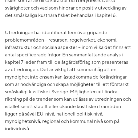
fisket som är av olika karaktär och betydelse. Dessa
svårigheter och vad som hindrar en positiv utveckling av
det småskaliga kustnära fisket behandlas i kapitel 6.
Utredningen har identifierat fem övergripande
problemområden – resursen, regelverket, ekonomi,
infrastruktur och sociala aspekter – inom vilka det finns ett
antal specificerade frågor. En sammanfattande analys i
kapitel 7 leder fram till de åtgärdsförlag som presenteras
av utredningen. Det är viktigt att komma ihåg att en
myndighet inte ensam kan åstadkomma de förändringar
som är nödvändiga och skapa möjligheter till ett förstärkt
småskaligt kustfiske i Sverige. Möjligheten att ändra
riktning på de trender som kan utläsas av utredningen och
istället se ett stabilt eller ökande kustfiske i framtiden
ligger på såväl EU-nivå, nationell politisk nivå,
myndighetsnivå, regional och kommunal nivå som på
individnivå.