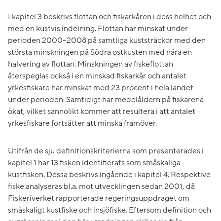
I kapitel 3 beskrivs flottan och fiskarkåren i dess helhet och
med en kustvis indelning. Flottan har minskat under
perioden 2000–2008 på samtliga kuststräckor med den
största minskningen på Södra ostkusten med nära en
halvering av flottan. Minskningen av fiskeflottan
återspeglas också i en minskad fiskarkår och antalet
yrkesfiskare har minskat med 23 procent i hela landet
under perioden. Samtidigt har medelåldern på fiskarena
ökat, vilket sannolikt kommer att resultera i att antalet
yrkesfiskare fortsätter att minska framöver.
Utifrån de sju definitionskriterierna som presenterades i
kapitel 1 har 13 fisken identifierats som småskaliga
kustfisken. Dessa beskrivs ingående i kapitel 4. Respektive
fiske analyseras bl.a. mot utvecklingen sedan 2001, då
Fiskeriverket rapporterade regeringsuppdraget om
småskaligt kustfiske och insjöfiske. Eftersom definition och