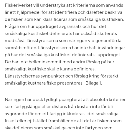
Fiskeriverket vill understryka att kriterierna som används
är ett hjälpmedel för att identifiera och därefter beskriva
de fisken som kan klassificeras som småskaliga kustfisken.
Frågan om hur uppdraget avgränsats och hur det
småskaliga kustfisket definierats har också diskuterats
med såväl länsstyrelserna som näringen vid genomförda
samrådsmöten. Länsstyrelserna har inte haft invändningar
på hur det småskaliga kustfisket definierats i uppdraget.
De har inte heller inkommit med andra förslag på hur
småskaligt kustfiske skulle kunna definieras.
Länsstyrelsernas synpunkter och förslag kring förstärkt
småskaligt kustnära fiske presenteras i Bilaga 1.
Näringen har dock tydligt poängterat att absoluta kriterier
som fartygslängd eller distans från kusten inte får bli
avgörande för om ett fartyg inkluderas i det småskaliga
fisket eller ej. Istället framhåller de att det är fiskena som
ska definieras som småskaliga och inte fartygen som