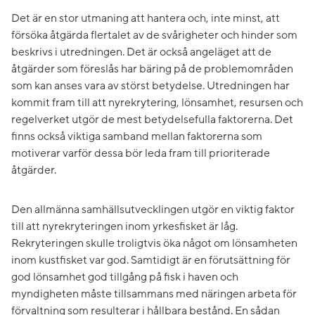
Det är en stor utmaning att hantera och, inte minst, att
försöka åtgärda flertalet av de svårigheter och hinder som
beskrivs i utredningen. Det är också angeläget att de
åtgärder som föreslås har bäring på de problemområden
som kan anses vara av störst betydelse. Utredningen har
kommit fram till att nyrekrytering, lönsamhet, resursen och
regelverket utgör de mest betydelsefulla faktorerna. Det
finns också viktiga samband mellan faktorerna som
motiverar varför dessa bör leda fram till prioriterade
åtgärder.
Den allmänna samhällsutvecklingen utgör en viktig faktor
till att nyrekryteringen inom yrkesfisket är låg.
Rekryteringen skulle troligtvis öka något om lönsamheten
inom kustfisket var god. Samtidigt är en förutsättning för
god lönsamhet god tillgång på fisk i haven och
myndigheten måste tillsammans med näringen arbeta för
förvaltning som resulterar i hållbara bestånd. En sådan