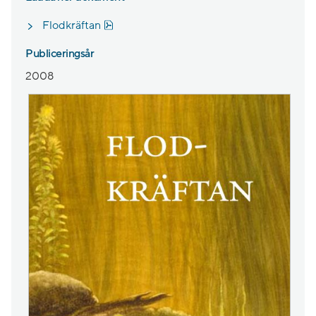
Pdf, 927.3 kB, öppnas i nytt fönster.
Flodkräftan
Publiceringsår
2008