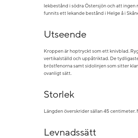
lekbestånd i södra Östersjön och att ingen 
funnits ett lekande bestånd i Helge å i Skån
Utseende
Kroppen är hoptryckt som ett knivblad. Ry
vertikalställd och uppåtriktad. De tydligas
bröstfenorna samt sidolinjen som sitter kla
ovanligt sätt.
Storlek
Längden överskrider sällan 45 centimeter. M
Levnadssätt