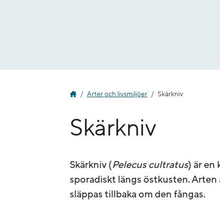
Gå
till
innehåll
Arter och livsmiljöer
Skärkniv
Skärkniv
Skärkniv (
Pelecus cultratus
) är en
sporadiskt längs östkusten. Arten
släppas tillbaka om den fångas.