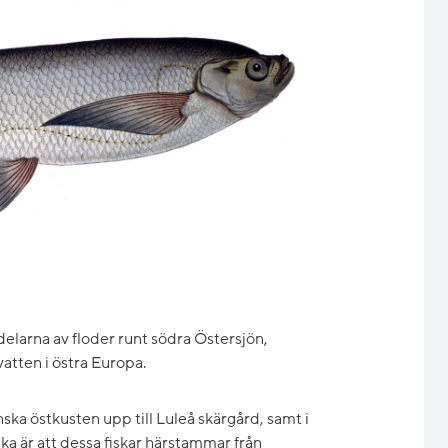
delarna av floder runt södra Östersjön,
atten i östra Europa.
nska östkusten upp till Luleå skärgård, samt i
a är att dessa fiskar härstammar från