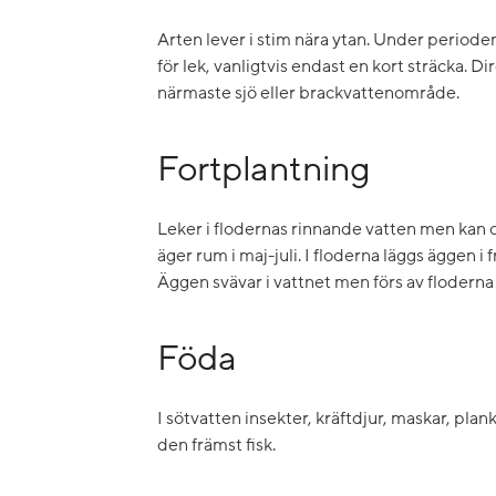
Arten lever i stim nära ytan. Under perioden
för lek, vanligtvis endast en kort sträcka. Di
närmaste sjö eller brackvattenområde.
Fortplantning
Leker i flodernas rinnande vatten men kan o
äger rum i maj-juli. I floderna läggs äggen i
Äggen svävar i vattnet men förs av floderna
Föda
I sötvatten insekter, kräftdjur, maskar, plank
den främst fisk.