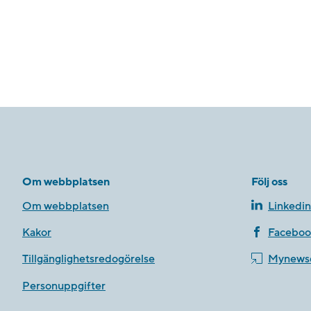
Om webbplatsen
Följ oss
Om webbplatsen
Linkedin
Kakor
Faceboo
Tillgänglighetsredogörelse
Mynews
Personuppgifter