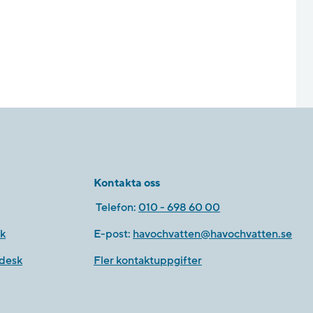
Kontakta oss
Telefon:
010 - 698 60 00
k
E-post:
havochvatten@havochvatten.se
desk
Fler kontaktuppgifter