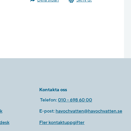
Dela sidan
Skriv ut
Kontakta oss
Telefon:
010 - 698 60 00
k
E-post:
havochvatten@havochvatten.se
desk
Fler kontaktuppgifter