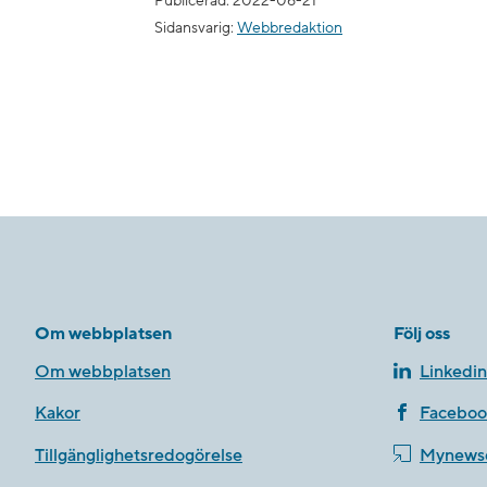
Publicerad: 2022-06-21
Sidansvarig:
Webbredaktion
Om webbplatsen
Följ oss
Om webbplatsen
Linkedin
Kakor
Faceboo
Tillgänglighetsredogörelse
Mynews