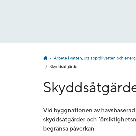
Gå
till
innehåll
Arbete i vatten, utsläpp till vatten och ener
Skyddsåtgärder
Skyddsåtgärd
Vid byggnationen av havsbaserad v
skyddsåtgärder och försiktighetsm
begränsa påverkan.