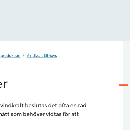
giproduktion
Vindkraft till havs
er
indkraft beslutas det ofta en rad
ått som behöver vidtas för att