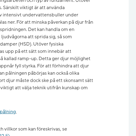
gningsarbeten och typ av fundament. Utöver
Särskilt viktigt är att använda
 intensivt undervattensbuller under
las ner. För att minska påverkan på djur från
judspridningen. Det kan handla om en
ljudvågorna att sprida sig, så som
 damper (HSD). Utöver fysiska
s upp på ett sätt som innebär att
så kallad ramp-up. Detta ger djur möjlighet
ppnår fyll styrka. För att förhindra att djur
n pålningen påbörjas kan också olika
rt djur måste dock ske på ett skonsamt sätt
 viktigt att välja teknik utifrån kunskap om
pålning
.
h villkor som kan föreskrivas, se
pdf, 11.1 MB.