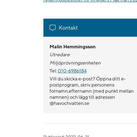
regeringsbeslutet för Kriegers Flak från 20
Kontakt
Malin Hemmingsson
Utredare
Miljöprövningsenheten
Tel:
010-6986184
Vill du skicka e-post? Öppna ditt e-
postprogram, skriv personens
fornamn.efternamn (med punkt mellan
namnen) och lägg till adressen
@havochvatten.se