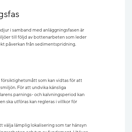
gsfas
ggdjur i samband med anläggningsfasen är
jöer till följd av bottenarbeten som leder
irekt påverkan från sedimentspridning.
 försiktighetsmått som kan vidtas för att
smiljön. För att undvika känsliga
mlarens parnings- och kalvningsperiod kan
n ska utföras kan regleras i villkor för
 välja lämplig lokalisering som tar hänsyn