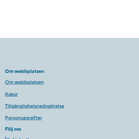
Om webbplatsen
Om webbplatsen
Kakor
Tillgänglighetsredogörelse
Personuppgifter
Följ oss