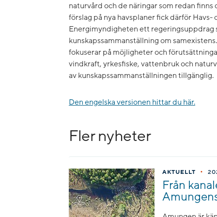
naturvård och de näringar som redan finns d
förslag på nya havsplaner fick därför Hav
Energimyndigheten ett regeringsuppdrag s
kunskapssammanställning om samexistens.
fokuserar på möjligheter och förutsättning
vindkraft, yrkesfiske, vattenbruk och natur
av kunskapssammanställningen tillgänglig.
Den engelska versionen hittar du här.
Fler nyheter
•
AKTUELLT
20
Från kanale
Amungens b
Amungen är känd