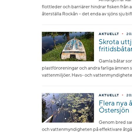
flottleder och barriärer hindrar fisken från 
återställa Rockån – det enda av sjöns sju bi
•
AKTUELLT
20
Skrota utt
fritidsbåta
Gamla båtar som
plastföroreningar och andra farliga ämnen 
vattenmiljöer. Havs- och vattenmyndigheten 
•
AKTUELLT
20
Flera nya 
Östersjön
Genom bred samv
och vattenmyndigheten på effektivare åtgä