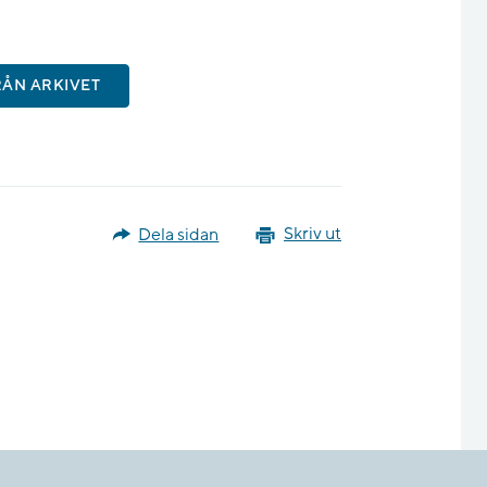
RÅN ARKIVET
Dela sidan
Skriv ut