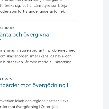
att föröka sig. Nu har Länsstyrelsen börjat
flöden som fortfarande fungerar för lek.
26-07-02
jänta och övergivna
r
 lämnas i naturen bidrar till problemet med
som skadar organismer i känsliga havs- och
bidrar även i år med medel till skrotning.
26-07-01
åtgärder mot övergödning i
erkan lokalt och regionalt satsar Havs-
rder mot övergödning i Östersjön.