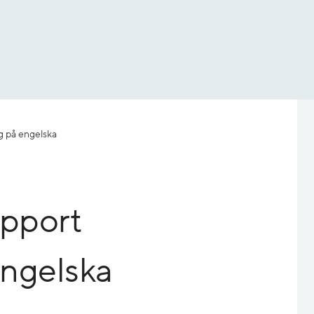
g på engelska
pport
engelska