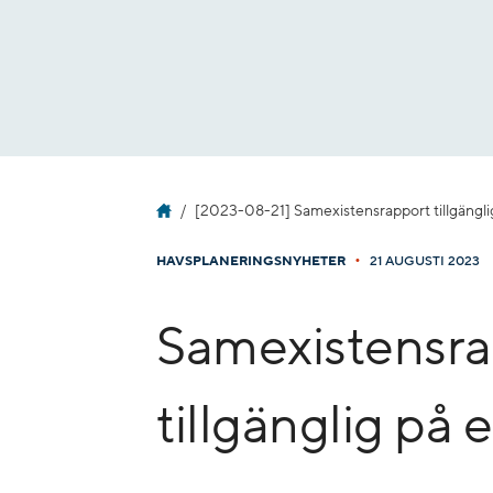
Gå
till
innehåll
[2023-08-21] Samexistensrapport tillgängli
•
HAVSPLANERINGSNYHETER
21 AUGUSTI 2023
Samexistensra
tillgänglig på 