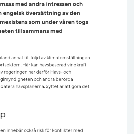
amsas med andra intressen och
n engelsk översättning av den
existens som under våren togs
heten tillsammans med
 bland annat till följd av klimatomställningen
portsektorn. Här kan havsbaserad vindkraft
 av regeringen har därför Havs- och
rgimyndigheten och andra berörda
atera havsplanerna. Syftet är att göra det
ap
n innebär också risk för konflikter med