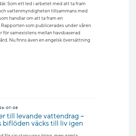
är. Som ett led i arbetet med att ta fram
s- och vattenmyndigheten tillsammans med
om handlar om att ta fram en
 Rapporten som publicerades under våren
ar för samexistens mellan havsbaserad
vård. Nu finns även en engelsk översättning
26-07-08
r till levande vattendrag –
iflöden väcks till liv igen
 för sin storvuxna öring, men gamla