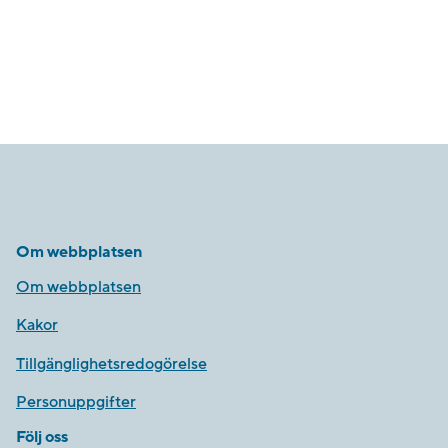
Om webbplatsen
Om webbplatsen
Kakor
Tillgänglighetsredogörelse
Personuppgifter
Följ oss