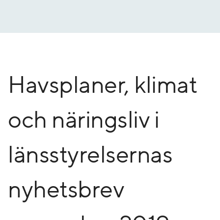
Gå
till
innehåll
Havsplaner, klimat
och näringsliv i
länsstyrelsernas
nyhetsbrev