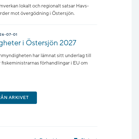
erkan lokalt och regionalt satsar Havs-
rder mot övergödning i Östersjön.
26-07-01
gheter i Östersjön 2027
nmyndigheten har lämnat sitt underlag till
r fiskeministrarnas förhandlingar i EU om
RÅN ARKIVET