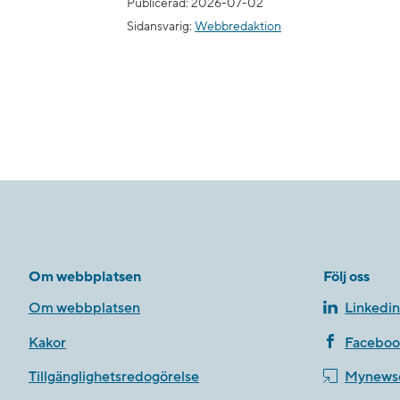
Publicerad: 2026-07-02
Sidansvarig:
Webbredaktion
Om webbplatsen
Följ oss
Om webbplatsen
Linkedin
Kakor
Faceboo
Tillgänglighetsredogörelse
Mynews