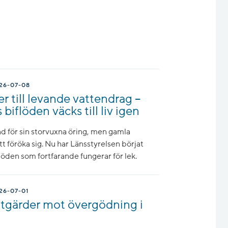
26-07-08
r till levande vattendrag –
iflöden väcks till liv igen
 för sin storvuxna öring, men gamla
att föröka sig. Nu har Länsstyrelsen börjat
flöden som fortfarande fungerar för lek.
26-07-01
åtgärder mot övergödning i