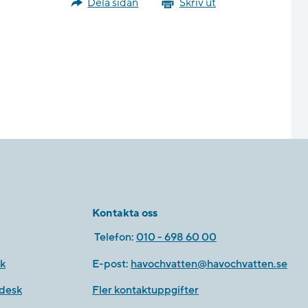
Dela sidan
Skriv ut
Kontakta oss
Telefon:
010 - 698 60 00
k
E-post:
havochvatten@havochvatten.se
desk
Fler kontaktuppgifter