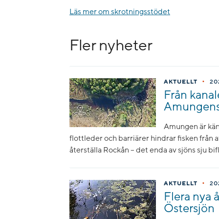
Läs mer om skrotningsstödet
Fler nyheter
•
AKTUELLT
20
Från kanale
Amungens b
Amungen är känd
flottleder och barriärer hindrar fisken från 
återställa Rockån – det enda av sjöns sju bi
•
AKTUELLT
20
Flera nya 
Östersjön