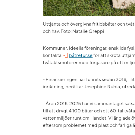
Uttjänta och övergivna fritidsbåtar och tvåt
och hav. Foto: Natalie Greppi
Kommuner, ideella föreningar, enskilda fysi
kontakta
båtretur.se
för att skrota uttjä
tvåtaktsmotorer med förgasare på ett miljöv
- Finansieringen har funnits sedan 2018, i li
inriktning, berättar Josephine Rubia, utre
- Åren 2018-2025 har vi sammantaget satsat 
till att drygt 4 100 båtar och ett 60-tal två
vattenmiljöer runt om i landet. Vi är glada 
eftersom problemet med plast och farliga ä