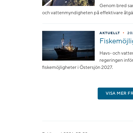
Genom bred samv
och vattenmyndigheten på effektivare åtgä
•
AKTUELLT
20
Fiskemöjli
Havs- och vatte
regeringen infö
fiskemöjligheter i Östersjön 2027.
VISA MER F