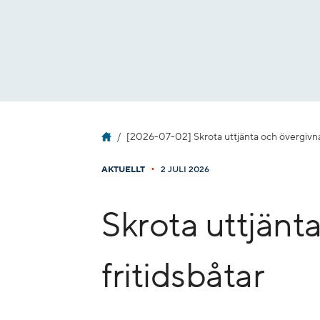
Gå
till
innehåll
[2026-07-02] Skrota uttjänta och övergivna 
•
AKTUELLT
2 JULI 2026
Skrota uttjänt
fritidsbåtar