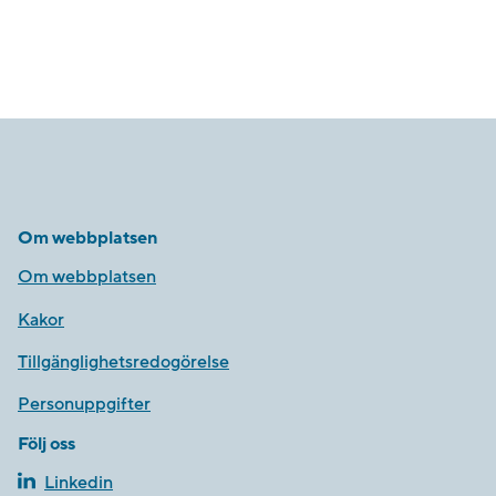
Om webbplatsen
Om webbplatsen
Kakor
Tillgänglighetsredogörelse
Personuppgifter
Följ oss
Linkedin