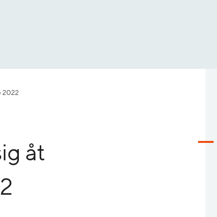
ke 2022
ig åt
22