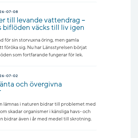
26-07-08
r till levande vattendrag –
iflöden väcks till liv igen
 för sin storvuxna öring, men gamla
att föröka sig. Nu har Länsstyrelsen börjat
flöden som fortfarande fungerar för lek.
26-07-02
jänta och övergivna
r
 lämnas i naturen bidrar till problemet med
som skadar organismer i känsliga havs- och
bidrar även i år med medel till skrotning.