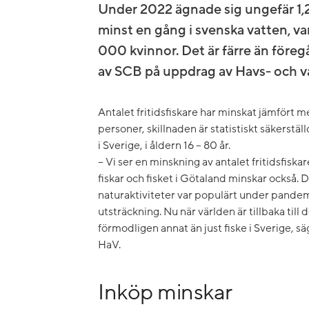
Under 2022 ägnade sig ungefär 1,2 
minst en gång i svenska vatten, 
000 kvinnor. Det är färre än föreg
av SCB på uppdrag av Havs- och 
Antalet fritidsfiskare har minskat jämför
personer, skillnaden är statistiskt säkerstä
i Sverige, i åldern 16 – 80 år.
– Vi ser en minskning av antalet fritidsfiska
fiskar och fisket i Götaland minskar också
naturaktiviteter var populärt under pandem
utsträckning. Nu när världen är tillbaka till
förmodligen annat än just fiske i Sverige, 
HaV.
Inköp minskar