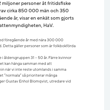
miljoner personer åt fritidsfiske
varav cirka 850 000 män och 350
ående år, visar en enkät som gjorts
vattenmyndigheten, HaV.
t med föregående år med nära 300 000
lld. Detta gäller personer som är folkbokförda
re i åldersgruppen 31 – 50 år. Färre kvinnor
. Det kan hänga samman med att
in när vi inte reste utomlands i samma
 det ”normala” så prioriterar många
säger Gustav Enhol Blomqvist, utredare vid