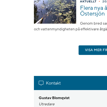
•
AKTUELLT
20
Flera nya 
Östersjön
Genom bred samv
och vattenmyndigheten på effektivare åtgä
VISA MER F
Kontakt
Gustav Blomqvist
Utredare