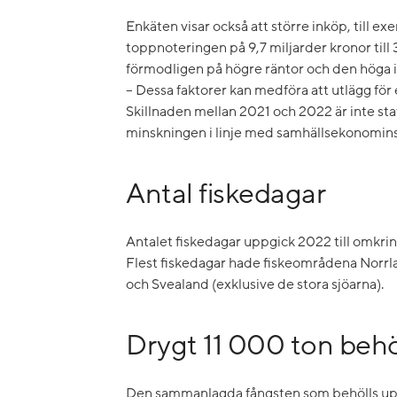
Enkäten visar också att större inköp, till ex
toppnoteringen på 9,7 miljarder kronor till
förmodligen på högre räntor och den höga in
– Dessa faktorer kan medföra att utlägg för 
Skillnaden mellan 2021 och 2022 är inte stat
minskningen i linje med samhällsekonomins
Antal fiskedagar
Antalet fiskedagar uppgick 2022 till omkring
Flest fiskedagar hade fiskeområdena Norrla
och Svealand (exklusive de stora sjöarna).
Drygt 11 000 ton behö
Den sammanlagda fångsten som behölls upps