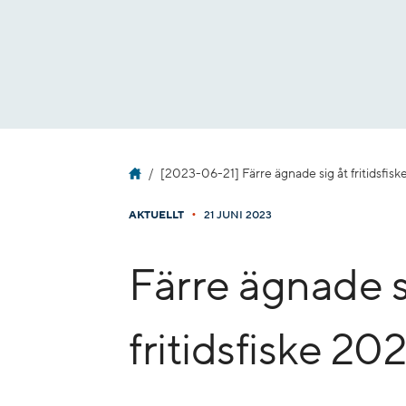
Gå
till
innehåll
[2023-06-21] Färre ägnade sig åt fritidsfis
•
AKTUELLT
21 JUNI 2023
Färre ägnade s
fritidsfiske 20