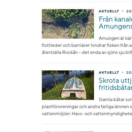
•
AKTUELLT
20
Från kanale
Amungens b
Amungen är känd
flottleder och barriärer hindrar fisken från 
återställa Rockån – det enda av sjöns sju bi
•
AKTUELLT
20
Skrota utt
fritidsbåta
Gamla båtar som
plastföroreningar och andra farliga ämnen 
vattenmiljöer. Havs- och vattenmyndigheten 