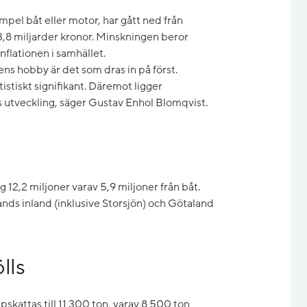
empel båt eller motor, har gått ned från
 3,8 miljarder kronor. Minskningen beror
flationen i samhället.
ens hobby är det som dras in på först.
istiskt signifikant. Däremot ligger
 utveckling, säger Gustav Enhol Blomqvist.
 12,2 miljoner varav 5,9 miljoner från båt.
nds inland (inklusive Storsjön) och Götaland
lls
kattas till 11 300 ton, varav 8 500 ton