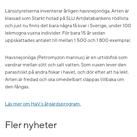
Länsstyrelserna inventerar årligen havsnejonöga. Arten är
klassad som Starkt hotad på SLU Artdatabankens rödlista
och just nu finns det bara några få kvar i Sverige, under 100
lekmogna vuxna individer. För bara 15 år sedan
uppskattades antalet till mellan 1 500 och 1 800 exemplar.
Havsnejonöga (Petromyzon marinus) är en urtidsfisk som
vandrar mellan sött och salt vatten. Som vuxen lever den
parasitiskt på andra fiskar i havet, och dör efter att ha lekt.
Arten är fredad och ska omedelbart släppas tillbaka om
den fångas.
Läs mer om HaV:s åtgärdsprogram.
Fler nyheter