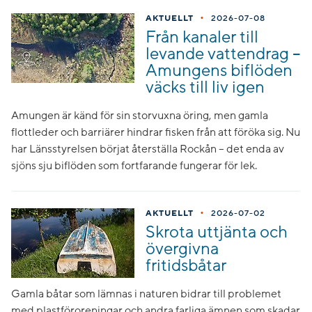
•
AKTUELLT
2026-07-08
Från kanaler till
levande vattendrag –
Amungens biflöden
väcks till liv igen
Amungen är känd för sin storvuxna öring, men gamla
flottleder och barriärer hindrar fisken från att föröka sig. Nu
har Länsstyrelsen börjat återställa Rockån – det enda av
sjöns sju biflöden som fortfarande fungerar för lek.
•
AKTUELLT
2026-07-02
Skrota uttjänta och
övergivna
fritidsbåtar
Gamla båtar som lämnas i naturen bidrar till problemet
med plastföroreningar och andra farliga ämnen som skadar