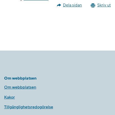
Dela sidan
Skriv ut
Om webbplatsen
Om webbplatsen
Kakor
Tillgänglighetsredogörelse