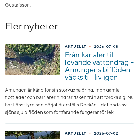
Gustafsson.
Fler nyheter
•
AKTUELLT
2026-07-08
Från kanaler till
levande vattendrag –
Amungens biflöden
väcks till liv igen
Amungen är känd för sin storvuxna öring, men gamla
flottleder och barriärer hindrar fisken från att föröka sig. Nu
har Länsstyrelsen börjat återställa Rockån – det enda av
sjöns sju biflöden som fortfarande fungerar för lek.
•
AKTUELLT
2026-07-02