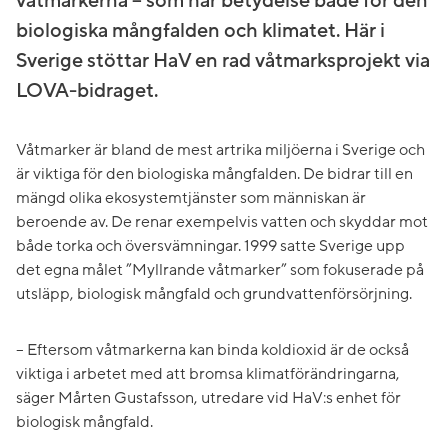
våtmarkerna – som har betydelse både för den
biologiska mångfalden och klimatet. Här i
Sverige stöttar HaV en rad våtmarksprojekt via
LOVA-bidraget.
Våtmarker är bland de mest artrika miljöerna i Sverige och
är viktiga för den biologiska mångfalden. De bidrar till en
mängd olika ekosystemtjänster som människan är
beroende av. De renar exempelvis vatten och skyddar mot
både torka och översvämningar. 1999 satte Sverige upp
det egna målet ”Myllrande våtmarker” som fokuserade på
utsläpp, biologisk mångfald och grundvattenförsörjning.
– Eftersom våtmarkerna kan binda koldioxid är de också
viktiga i arbetet med att bromsa klimatförändringarna,
säger Mårten Gustafsson, utredare vid HaV:s enhet för
biologisk mångfald.