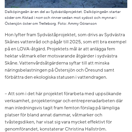
Dalköpingeån är en del av Sydväståprojektet. Dalköpingeån startar
söder om Alstad i norr och rinner sedan mot sydost och mynnar i
Östersjön öster om Trelleborg. Foto: Ammy Göranson
Hon lyfter fram Sydväståprojektet, som drivs av Sydvästra
Skånes vattenråd och pågår till 2025, som ett bra exempel
på en LOVA-åtgärd. Projektets mål är att anlägga fem
hektar våtmark eller motsvarande åtgärder i sydvästra
Skåne. Vattenvårdsåtgärderna syftar till att minska
näringsbelastningen på Östersjön och Öresund samt
förbättra den ekologiska statusen i vattendragen.
– Att som i det här projektet förarbeta med uppsökande
verksamhet, projekteringar och entreprenadarbeten där
man inledningsvis tagit fram femton förslag på lämpliga
platser för bland annat dammar, våtmarker och
tvåstegsdiken, har visat sig vara mycket effektivt för
genomförandet, konstaterar Christina Hallström.