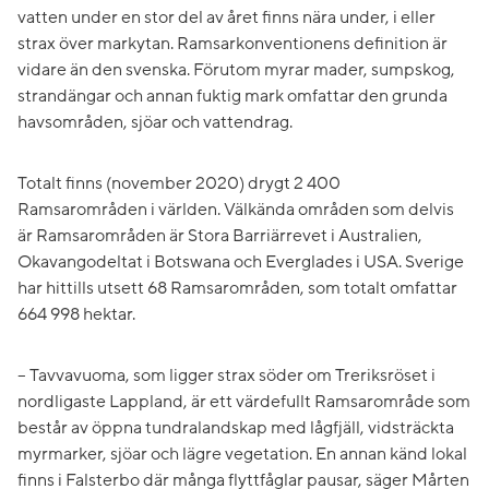
vatten under en stor del av året finns nära under, i eller
strax över markytan. Ramsarkonventionens definition är
vidare än den svenska. Förutom myrar mader, sumpskog,
strandängar och annan fuktig mark omfattar den grunda
havsområden, sjöar och vattendrag.
Totalt finns (november 2020) drygt 2 400
Ramsarområden i världen. Välkända områden som delvis
är Ramsarområden är Stora Barriärrevet i Australien,
Okavangodeltat i Botswana och Everglades i USA. Sverige
har hittills utsett 68 Ramsarområden, som totalt omfattar
664 998 hektar.
– Tavvavuoma, som ligger strax söder om Treriksröset i
nordligaste Lappland, är ett värdefullt Ramsarområde som
består av öppna tundralandskap med lågfjäll, vidsträckta
myrmarker, sjöar och lägre vegetation. En annan känd lokal
finns i Falsterbo där många flyttfåglar pausar, säger Mårten