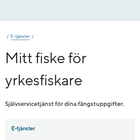
Gå
till
innehåll
E-tjänster
Mitt fiske för
yrkesfiskare
Självservicetjänst för dina fångstuppgifter.
E-tjänster