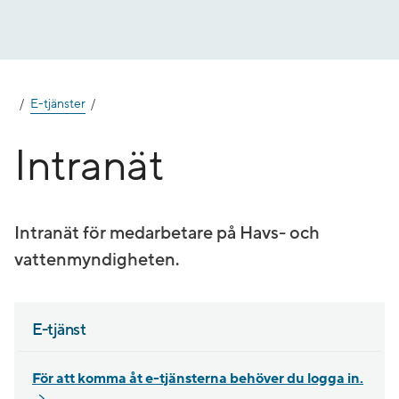
Gå
till
innehåll
E-tjänster
Intranät
Intranät för medarbetare på Havs- och
vattenmyndigheten.
E-tjänst
För att komma åt e-tjänsterna behöver du logga in.