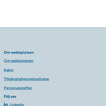
Om webbplatsen
Om webbplatsen
Kakor
Tillgänglighetsredogörelse
Personuppgifter
Följ oss
Linkedin