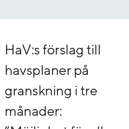
Gå
till
innehåll
HaV:s förslag till
havsplaner på
granskning i tre
månader: