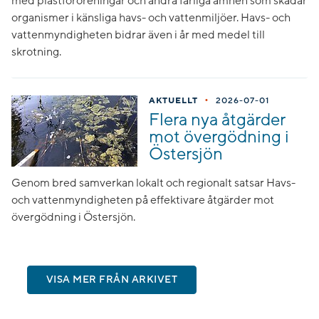
med plastföroreningar och andra farliga ämnen som skadar
organismer i känsliga havs- och vattenmiljöer. Havs- och
vattenmyndigheten bidrar även i år med medel till
skrotning.
•
AKTUELLT
2026-07-01
Flera nya åtgärder
mot övergödning i
Östersjön
Genom bred samverkan lokalt och regionalt satsar Havs-
och vattenmyndigheten på effektivare åtgärder mot
övergödning i Östersjön.
VISA MER FRÅN ARKIVET