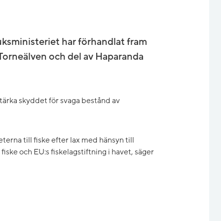
ksministeriet har förhandlat fram
i Torneälven och del av Haparanda
stärka skyddet för svaga bestånd av
rna till fiske efter lax med hänsyn till
iske och EU:s fiskelagstiftning i havet, säger