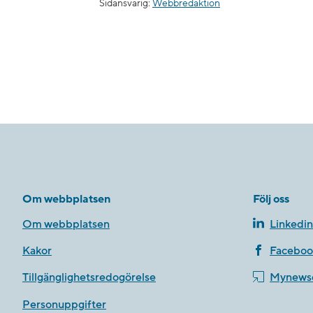
Sidansvarig:
Webbredaktion
Om webbplatsen
Följ oss
Om webbplatsen
Linkedin
Kakor
Faceboo
Tillgänglighetsredogörelse
Mynews
Personuppgifter