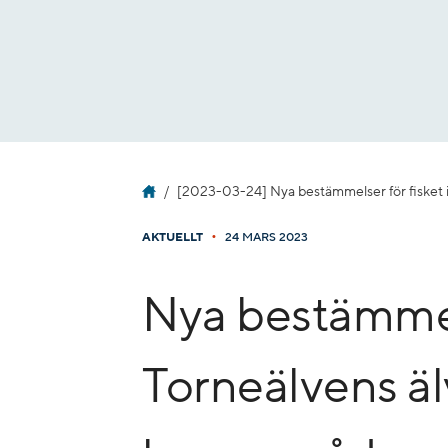
Gå
till
innehåll
[2023-03-24] Nya bestämmelser för fisket 
•
AKTUELLT
24 MARS 2023
Nya bestämmels
Torneälvens äl