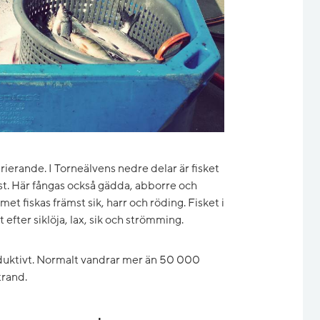
ierande. I Torneälvens nedre delar är fisket
ast. Här fångas också gädda, abborre och
et fiskas främst sik, harr och röding. Fisket i
 efter siklöja, lax, sik och strömming.
duktivt. Normalt vandrar mer än 50 000
trand.