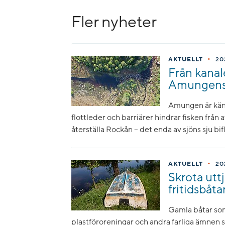
Fler nyheter
•
AKTUELLT
20
Från kanale
Amungens b
Amungen är känd
flottleder och barriärer hindrar fisken från 
återställa Rockån – det enda av sjöns sju bi
•
AKTUELLT
20
Skrota utt
fritidsbåta
Gamla båtar som
plastföroreningar och andra farliga ämnen 