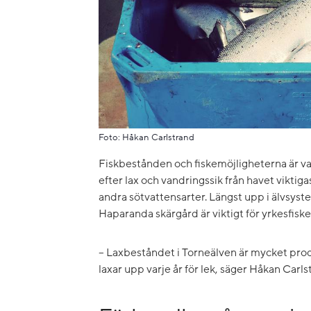
Foto: Håkan Carlstrand
Fiskbestånden och fiskemöjligheterna är var
efter lax och vandringssik från havet viktig
andra sötvattensarter. Längst upp i älvsystem
Haparanda skärgård är viktigt för yrkesfisket
– Laxbeståndet i Torneälven är mycket pro
laxar upp varje år för lek, säger Håkan Carls