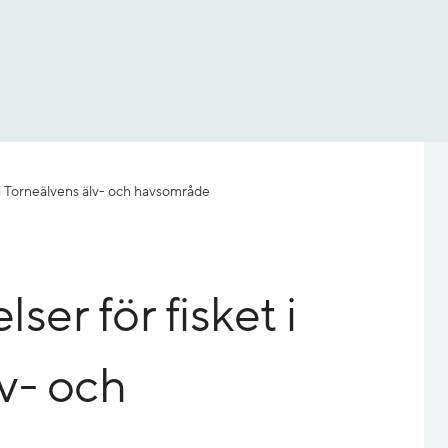
i Torneälvens älv- och havsområde
er för fisket i
v- och