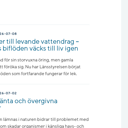
26-07-08
r till levande vattendrag –
iflöden väcks till liv igen
 för sin storvuxna öring, men gamla
att föröka sig. Nu har Länsstyrelsen börjat
flöden som fortfarande fungerar för lek.
26-07-02
jänta och övergivna
r
 lämnas i naturen bidrar till problemet med
som skadar organismer i känsliga havs- och