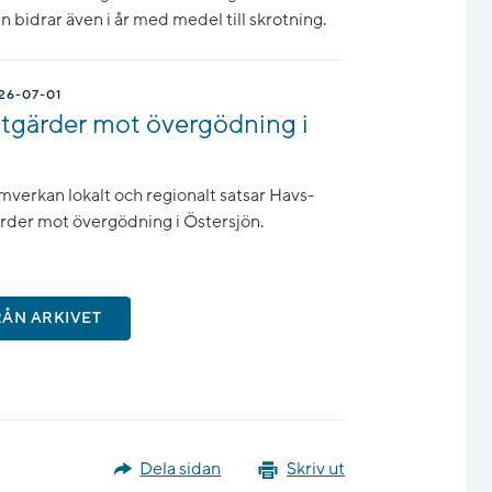
bidrar även i år med medel till skrotning.
26-07-01
åtgärder mot övergödning i
erkan lokalt och regionalt satsar Havs-
rder mot övergödning i Östersjön.
RÅN ARKIVET
Dela sidan
Skriv ut