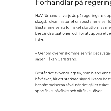
Förhandlar på regeri
HaV förhandlar varje år, på regeringens up
skogsbruksministeriet om bestämmelser för
Bestämmelserna för fisket ska utformas med
beståndssituationen och för att uppnå ett e
fiske.
– Genom överenskommelsen får det svaga ör
säger Håkan Carlstrand.
Beståndet av vandringssik, som bland annat
håvfisket, får ett starkare skydd liksom best
bestämmelserna såväl när det gäller fisket
sportfiske, håvfiske och nätfiske i älven.