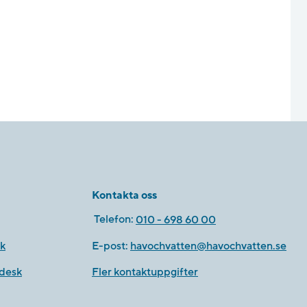
Kontakta oss
Telefon:
010 - 698 60 00
k
E-post:
havochvatten@havochvatten.se
desk
Fler kontaktuppgifter