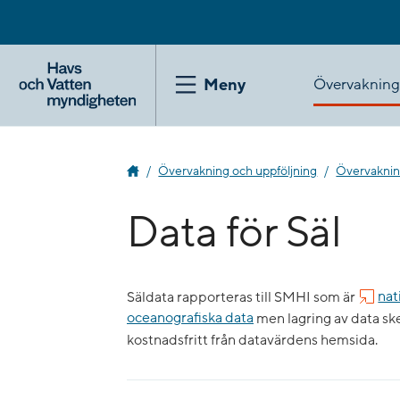
Gå
till
innehåll
Övervakning
Meny
Övervakning och uppföljning
Övervakning
Data för Säl
Säldata rapporteras till SMHI som är
nat
oceanografiska data
men lagring av data ske
kostnadsfritt från datavärdens hemsida.