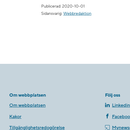
Publicerad: 2020-10-01
Sidansvarig:
Webbredaktion
Om webbplatsen
Följ oss
Om webbplatsen
Linkedin
Kakor
Faceboo
Tillgänglighetsredogörelse
Mynews