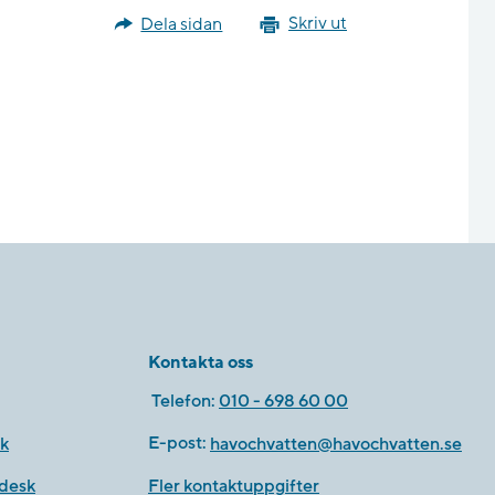
Dela sidan
Skriv ut
Kontakta oss
Telefon:
010 - 698 60 00
k
E-post:
havochvatten@havochvatten.se
desk
Fler kontaktuppgifter