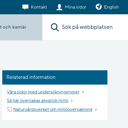
Kontakt
Mina sidor
English
Sök. Sökförslagen presenteras under sökr
 och karriär
Relaterad information
Våra sidor med undersökningstyper
Så här övervakas akvatisk miljö
Länk till annan w
Naturvårdsverket om miljöövervakning