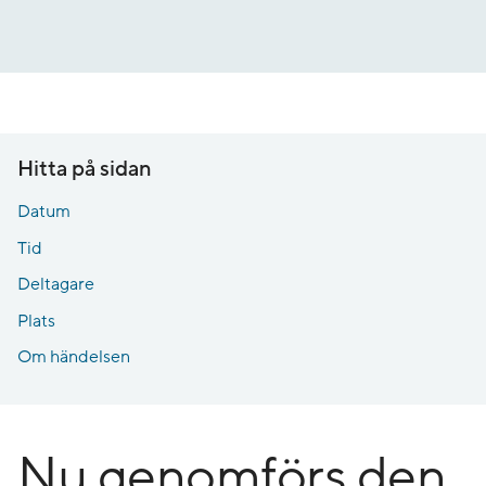
Gå
till
innehåll
Hitta på sidan
Datum
Tid
Deltagare
Plats
Om händelsen
Nu genomförs den