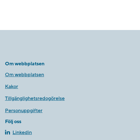
Om webbplatsen
Om webbplatsen
Kakor
Tillgänglighetsredogörelse
Personuppgifter
Följ oss
Linkedin