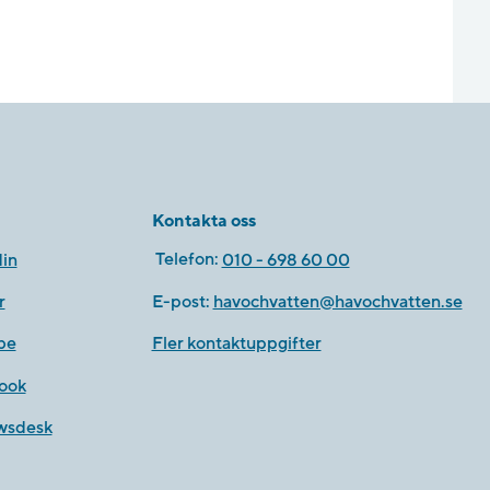
Kontakta oss
in
Telefon:
010 - 698 60 00
r
E-post:
havochvatten@havochvatten.se
be
Fler kontaktuppgifter
ook
wsdesk