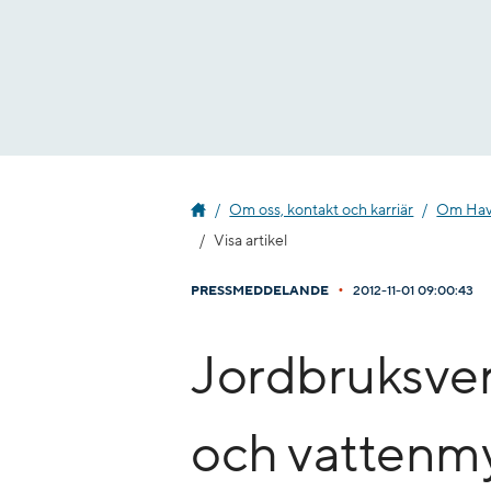
Gå
till
innehåll
Om oss, kontakt och karriär
Om Havs
Visa artikel
•
PRESSMEDDELANDE
2012-11-01 09:00:43
Jordbruksver
och vattenm