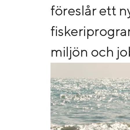
föreslår ett 
fiskeriprogram
miljön och j