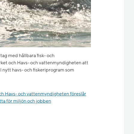
etag med hållbara fisk- och
erket och Havs- och vattenmyndigheten att
ill nytt havs- och fiskeriprogram som
och Havs- och vattenmyndigheten föreslår
ytta för miljön och jobben