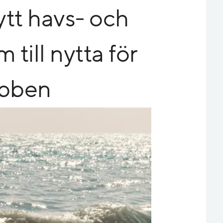
nytt havs- och
 till nytta för
obben