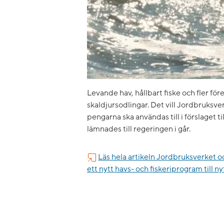
Levande hav, hållbart fiske och fler för
skaldjursodlingar. Det vill Jordbruksv
pengarna ska användas till i förslaget t
lämnades till regeringen i går.
Läs hela artikeln Jordbruksverket 
ett nytt havs- och fiskeriprogram till n