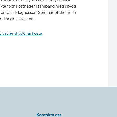
e livsmedel. - Syftet är att belysa olika
pekter och kostnader i samband med skydd
daren Clas Magnusson. Seminariet sker inom
k för dricksvatten.
d vattenskydd får kosta
Kontakta oss