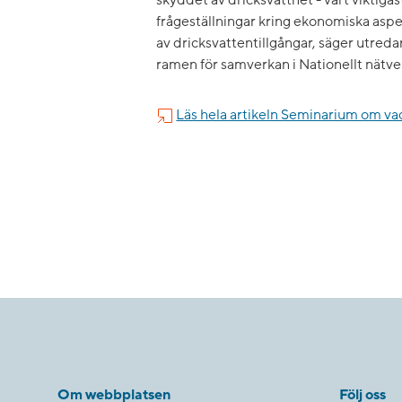
skyddet av dricksvattnet - vårt viktigast
frågeställningar kring ekonomiska as
av dricksvattentillgångar, säger utre
ramen för samverkan i Nationellt nätver
Läs hela artikeln Seminarium om va
Om webbplatsen
Följ oss