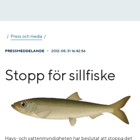
Gå
till
innehåll
Press och media
•
PRESSMEDDELANDE
2012-05-31 16:42:56
Stopp för sillfiske
Havs- och vattenmyndigheten har beslutat att stoppa det