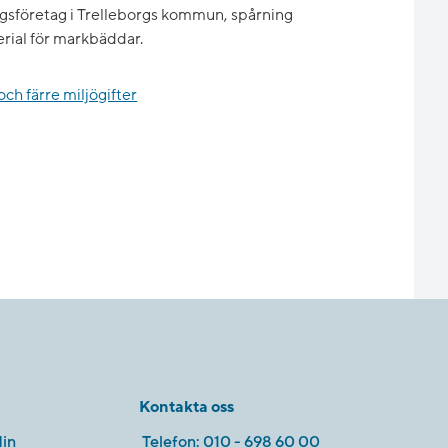
ngsföretag i Trelleborgs kommun, spårning
erial för markbäddar.
 och färre miljögifter
Kontakta oss
in
Telefon:
010 - 698 60 00