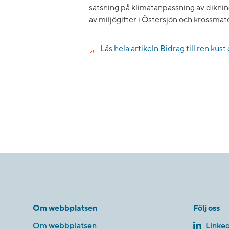
satsning på klimatanpassning av dikni
av miljögifter i Östersjön och krossmat
Läs hela artikeln Bidrag till ren kust
Om webbplatsen
Följ oss
Om webbplatsen
Linked