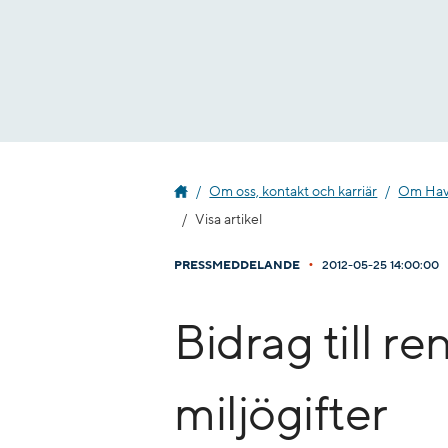
Gå
till
innehåll
Om oss, kontakt och karriär
Om Havs
Visa artikel
•
PRESSMEDDELANDE
2012-05-25 14:00:00
Bidrag till re
miljögifter