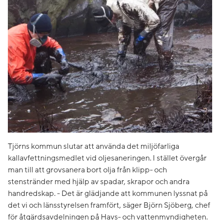
Tjörns kommun slutar att använda det miljöfarliga
kallavfettningsmedlet vid oljesaneringen. I stället övergår
man till att grovsanera bort olja från klipp- och
stenstränder med hjälp av spadar, skrapor och andra
handredskap. - Det är glädjande att kommunen lyssnat på
det vi och länsstyrelsen framfört, säger Björn Sjöberg, chef
för åtgärdsavdelningen på Havs- och vattenmyndigheten.