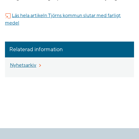
Läs hela artikeln Tjörns kommun slutar med farligt
medel
Relaterad information
Nyhetsarkiv