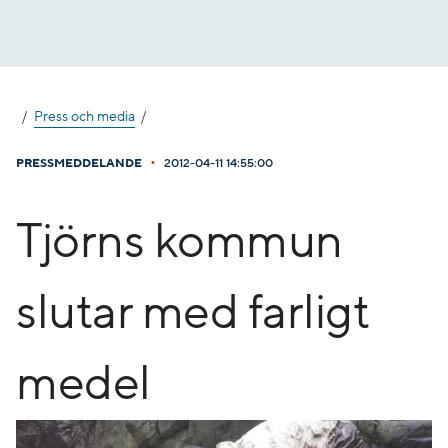
Gå
till
innehåll
Press och media
•
PRESSMEDDELANDE
2012-04-11 14:55:00
Tjörns kommun
slutar med farligt
medel