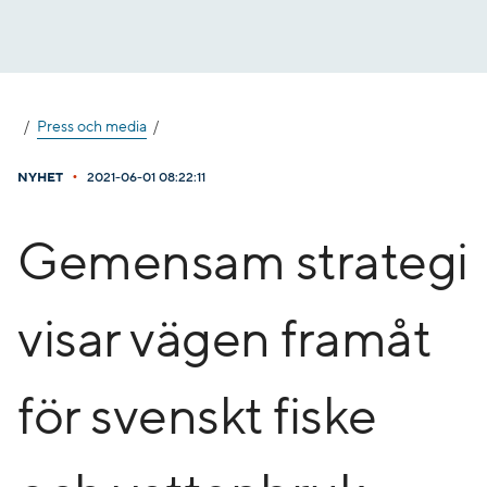
Gå
till
innehåll
Press och media
•
NYHET
2021-06-01 08:22:11
Gemensam strategi
visar vägen framåt
för svenskt fiske