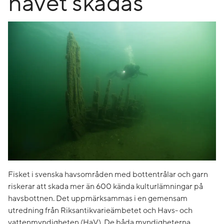
havet skadas
Fisket i svenska havsområden med bottentrålar och garn
riskerar att skada mer än 600 kända kulturlämningar på
havsbottnen. Det uppmärksammas i en gemensam
utredning från Riksantikvarieämbetet och Havs- och
vattenmyndigheten (HaV). De båda myndigheterna