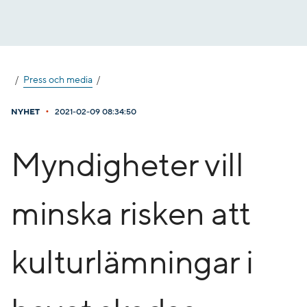
Gå
till
innehåll
Press och media
•
NYHET
2021-02-09 08:34:50
Myndigheter vill
minska risken att
kulturlämningar i