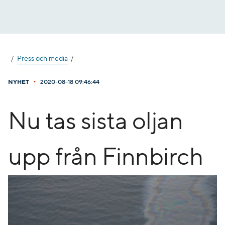
Gå
till
innehåll
Press och media
•
NYHET
2020-08-18 09:46:44
Nu tas sista oljan
upp från Finnbirch