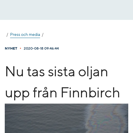
Gå
till
innehåll
Press och media
•
NYHET
2020-08-18 09:46:44
Nu tas sista oljan
upp från Finnbirch