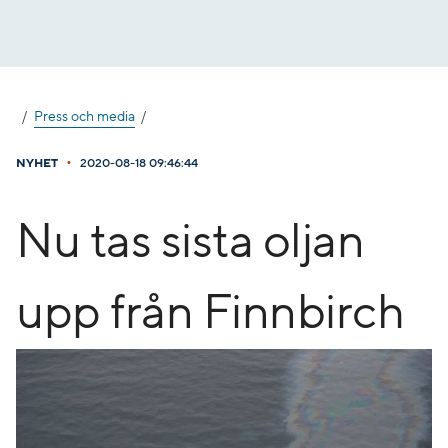
Gå
till
innehåll
Press och media
•
NYHET
2020-08-18 09:46:44
Nu tas sista oljan
upp från Finnbirch