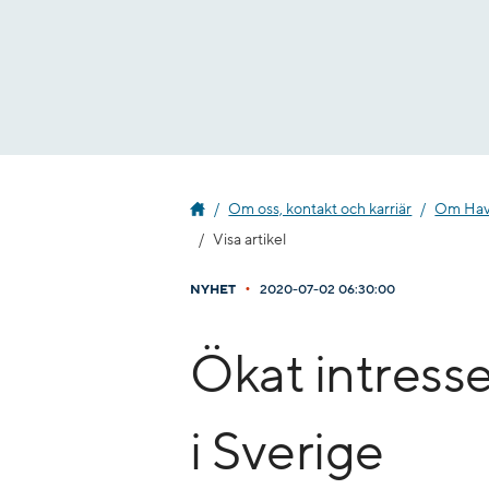
Gå
till
innehåll
Om oss, kontakt och karriär
Om Havs
Visa artikel
•
NYHET
2020-07-02 06:30:00
​Ökat intresse
i Sverige