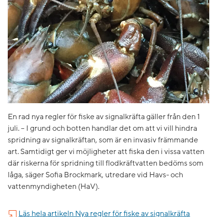
En rad nya regler för fiske av signalkräfta gäller från den 1
juli. – I grund och botten handlar det om att vi vill hindra
spridning av signalkräftan, som är en invasiv främmande
art. Samtidigt ger vi möjligheter att fiska den i vissa vatten
där riskerna för spridning till flodkräftvatten bedöms som
låga, säger Sofia Brockmark, utredare vid Havs- och
vattenmyndigheten (HaV).
Läs hela artikeln ​Nya regler för fiske av signalkräfta