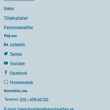
Kakor
Tillgänglighet
Personuppgifter
Följ oss
Linkedin
Twitter
Youtube
Facebook
Mynewsdesk
Kontakta oss
Telefon:
010 - 698 60 00
E-post:
havochvatten@havochvatten.se