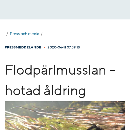
Gå
till
innehåll
Press och media
•
PRESSMEDDELANDE
2020-06-11 07:39:18
​Flodpärlmusslan –
hotad åldring