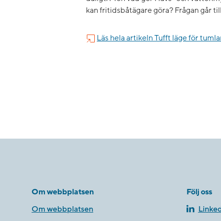
kan fritidsbåtägare göra? Frågan går ti
Läs hela artikeln ​Tufft läge för tuml
Om webbplatsen
Följ oss
Om webbplatsen
Linked