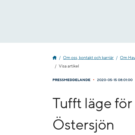
Gå
till
innehåll
Om oss, kontakt och karriär
Om Havs
Visa artikel
•
PRESSMEDDELANDE
2020-05-15 08:01:00
​Tufft läge fö
Östersjön