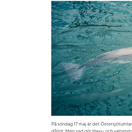
På söndag 17 maj är det Östersjötumlaren
dåligt. Men vad gör Havs- och vattenm