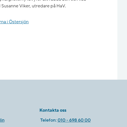
ll Susanne Viker, utredare på HaV.
arna i Östersjön
Kontakta oss
in
Telefon:
010 - 698 60 00