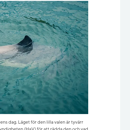
s dag. Läget för den lilla valen är tyvärr
yndigheten (HaV) för att rädda den och vad