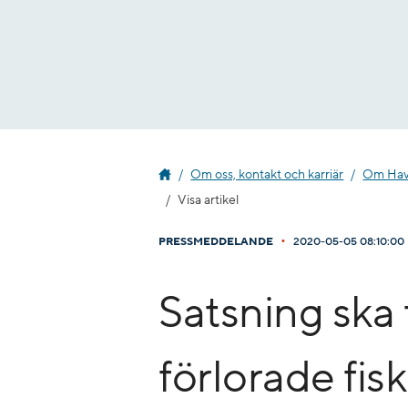
Gå
till
innehåll
Om oss, kontakt och karriär
Om Havs
Visa artikel
•
PRESSMEDDELANDE
2020-05-05 08:10:00
Satsning ska 
förlorade fis