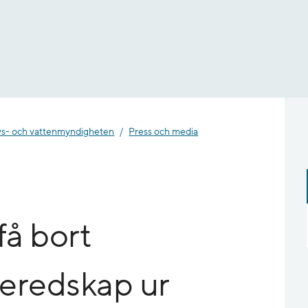
- och vatten­myndigheten
Press och media
få bort
keredskap ur