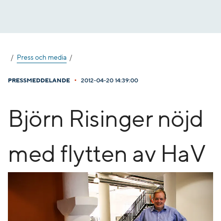
Gå
till
innehåll
Press och media
•
PRESSMEDDELANDE
2012-04-20 14:39:00
Björn Risinger nöjd
med flytten av HaV