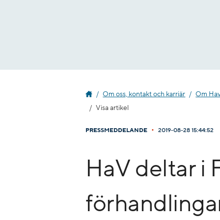
Gå
till
innehåll
Om oss, kontakt och karriär
Om Havs
Visa artikel
•
PRESSMEDDELANDE
2019-08-28 15:44:52
HaV deltar i
förhandlinga