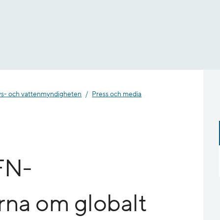
- och vatten­myndigheten
Press och media
 FN-
rna om globalt