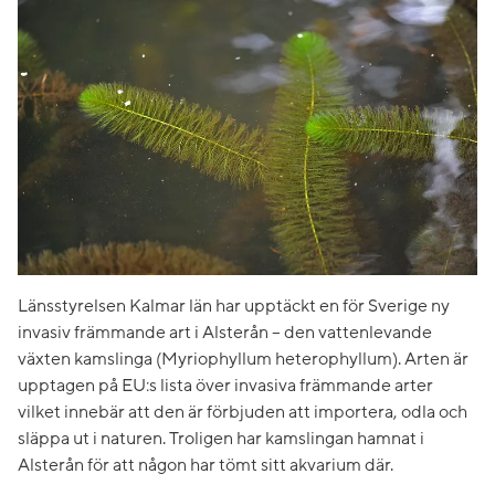
Länsstyrelsen Kalmar län har upptäckt en för Sverige ny
invasiv främmande art i Alsterån – den vattenlevande
växten kamslinga (Myriophyllum heterophyllum). Arten är
upptagen på EU:s lista över invasiva främmande arter
vilket innebär att den är förbjuden att importera, odla och
släppa ut i naturen. Troligen har kamslingan hamnat i
Alsterån för att någon har tömt sitt akvarium där.