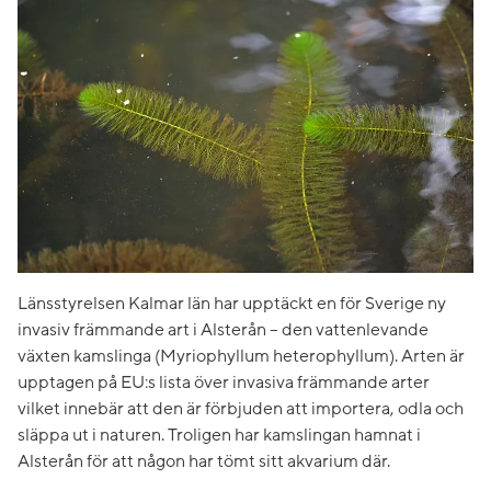
Länsstyrelsen Kalmar län har upptäckt en för Sverige ny
invasiv främmande art i Alsterån – den vattenlevande
växten kamslinga (Myriophyllum heterophyllum). Arten är
upptagen på EU:s lista över invasiva främmande arter
vilket innebär att den är förbjuden att importera, odla och
släppa ut i naturen. Troligen har kamslingan hamnat i
Alsterån för att någon har tömt sitt akvarium där.