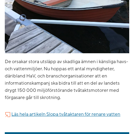
De orsakar stora utsläpp av skadliga ämnen i känsliga havs-
och vattenmiljöer. Nu hoppas ett antal myndigheter,
däribland HaV, och branschorganisationer att en
informationskampanj ska bidra till att en del av landets
drygt 150 000 miljöförstörande tvåtaktsmotorer med
förgasare går till skrotning.
Läs hela artikeln Slopa tvåtaktaren för renare vatten