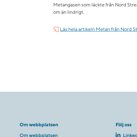
Metangasen som läckte från Nord Stre
om än lindrigt.
Läs hela artikeln Metan från Nord 
Om webbplatsen
Följ oss
Om webbplatsen
Linked