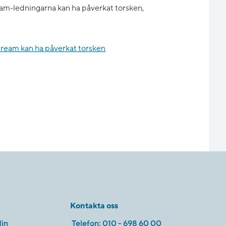
am-ledningarna kan ha påverkat torsken,
Stream kan ha påverkat torsken
Kontakta oss
in
Telefon:
010 - 698 60 00