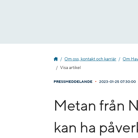
Gå
till
innehåll
Om oss, kontakt och karriär
Om Havs
Visa artikel
•
PRESSMEDDELANDE
2023-01-25 07:30:00
Metan från 
kan ha påver