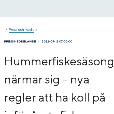
Gå
till
innehåll
Press och media
•
PRESSMEDDELANDE
2022-09-12 07:00:00
Hummerfiskesäson
närmar sig – nya
regler att ha koll på