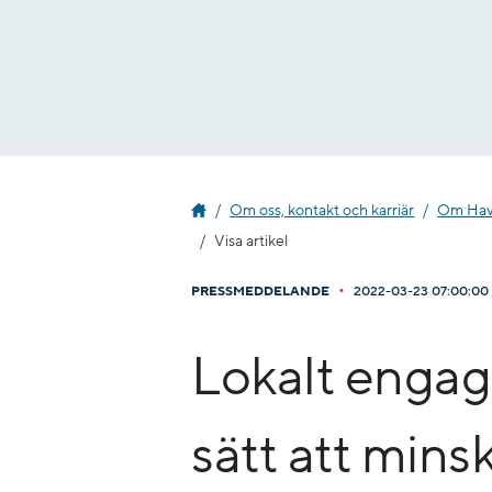
Gå
till
innehåll
Om oss, kontakt och karriär
Om Havs
Visa artikel
•
PRESSMEDDELANDE
2022-03-23 07:00:00
Lokalt enga
sätt att mins