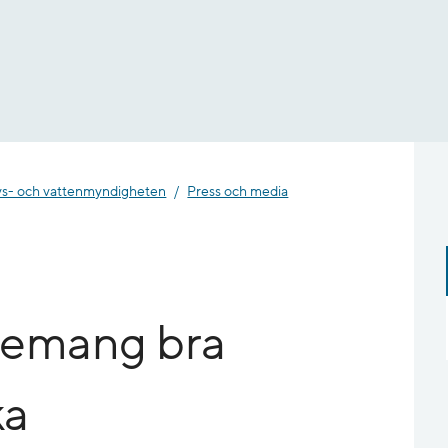
- och vatten­myndigheten
Press och media
gemang bra
ka