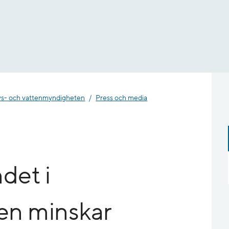
- och vatten­myndigheten
Press och media
det i
ken minskar