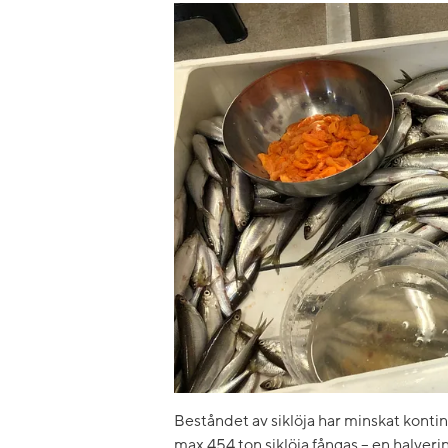
Beståndet av siklöja har minskat kontin
max 454 ton siklöja fångas – en halver