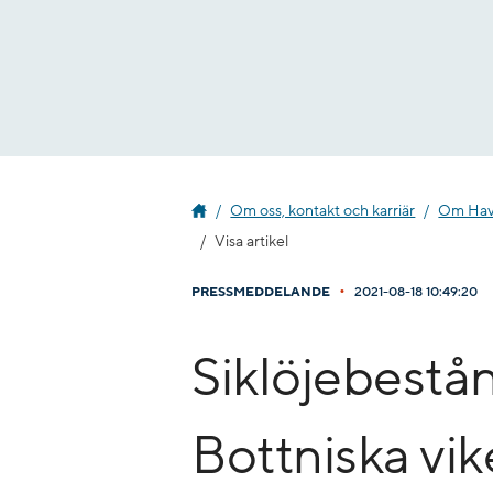
Gå
till
innehåll
Om oss, kontakt och karriär
Om Havs
Visa artikel
•
PRESSMEDDELANDE
2021-08-18 10:49:20
Siklöjebestån
Bottniska vi