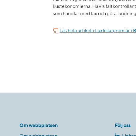
kustekonomierna. HaV:s fältkontrollan
som handlar med lax och göra landningsk
Läs hela artikeln Laxfiskepremiär i
Om webbplatsen
Följ oss