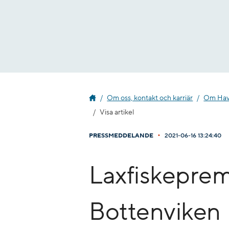
Gå
till
innehåll
Om oss, kontakt och karriär
Om Havs
Visa artikel
•
PRESSMEDDELANDE
2021-06-16 13:24:40
Laxfiskepremi
Bottenviken