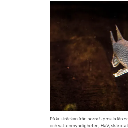
På kusträckan från norra Uppsala län oc
och vattenmyndigheten, HaV, skärpta f