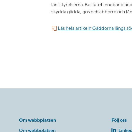
länsstyrelserna. Beslutet innebär blan
skydda gädda, gös och abborre och fån
Läs hela artikeln Gäddorna längs sö
Om webbplatsen
Följ oss
Om webbplatsen
Linked