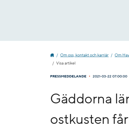
Gå
till
innehåll
Om oss, kontakt och karriär
Om Havs
Visa artikel
•
PRESSMEDDELANDE
2021-03-22 07:00:00
Gäddorna lä
ostkusten får