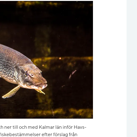
h ner till och med Kalmar län inför Havs-
iskebestämmelser efter förslag från