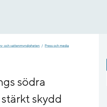
- och vatten­myndigheten
Press och media
ngs södra
 stärkt skydd