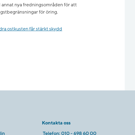
d annat nya fredningsområden för att
gstbegränsningar för öring.
dra ostkusten får stärkt skydd
Kontakta oss
in
Telefon:
010 - 698 60 00