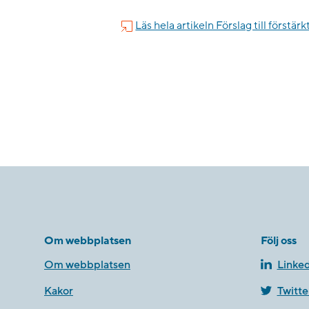
Läs hela artikeln ​Förslag till förs
Om webbplatsen
Följ oss
Om webbplatsen
Linked
Kakor
Twitte