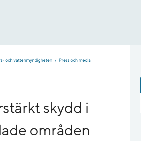
- och vatten­myndigheten
Press och media
örstärkt skydd i
dade områden