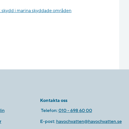
tärkt skydd i marina skyddade områden
Kontakta oss
in
Telefon:
010 - 698 60 00
r
E-post:
havochvatten@havochvatten.se