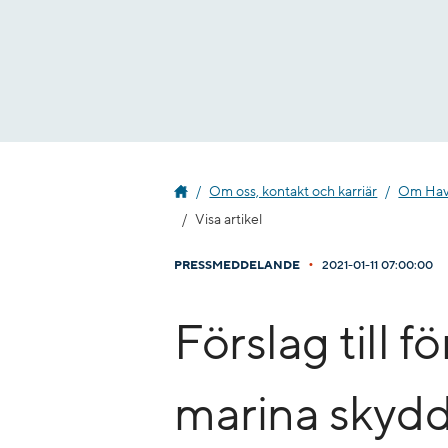
Gå
till
innehåll
Om oss, kontakt och karriär
Om Havs
Visa artikel
•
PRESSMEDDELANDE
2021-01-11 07:00:00
​Förslag till f
marina skyd