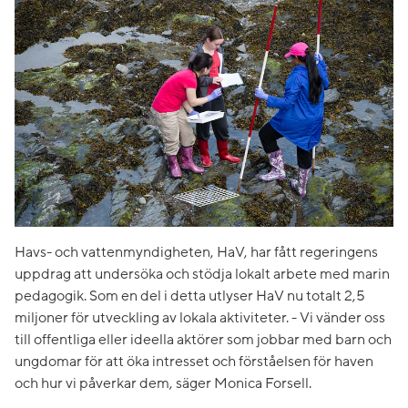
​Havs- och vattenmyndigheten, HaV, har fått regeringens
uppdrag att undersöka och stödja lokalt arbete med marin
pedagogik. Som en del i detta utlyser HaV nu totalt 2,5
miljoner för utveckling av lokala aktiviteter. - Vi vänder oss
till offentliga eller ideella aktörer som jobbar med barn och
ungdomar för att öka intresset och förståelsen för haven
och hur vi påverkar dem, säger Monica Forsell.